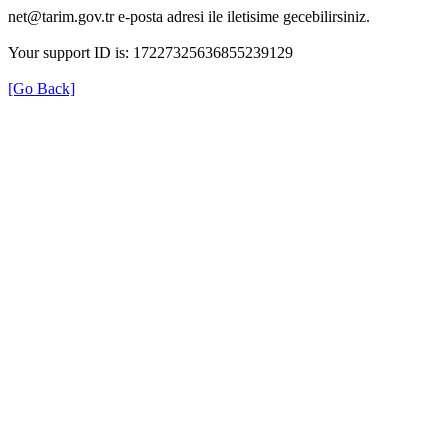
net@tarim.gov.tr e-posta adresi ile iletisime gecebilirsiniz.
Your support ID is: 17227325636855239129
[Go Back]